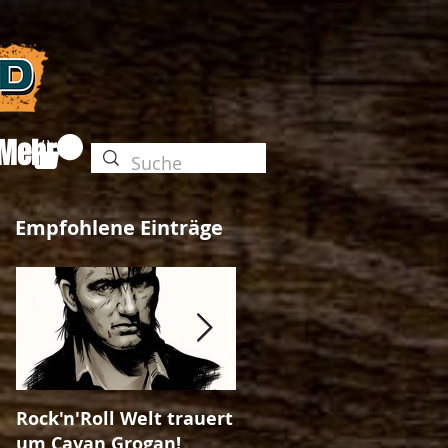
Mehr
Empfohlene Einträge
Rock'n'Roll Welt trauert
The Unleashed-Magazi
um Cavan Grogan!
Ausgabe No. 25!