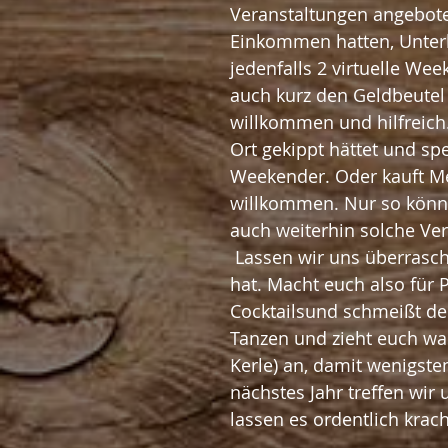
Veranstaltungen angeboten
Einkommen hatten, Unterh
jedenfalls 2 virtuelle Wee
auch kurz den Geldbeutel 
willkommen und hilfreich.
Ort gekippt hättet und sp
Weekender. Oder kauft Mer
willkommen. Nur so könne
auch weiterhin solche Ve
 Lassen wir uns überraschen, was uns der Walldorf Weekender zu bieten 
hat. Macht euch also für P
Cocktailsund schmeißt de
Tanzen und zieht euch wa
Kerle) an, damit wenigste
nächstes Jahr treffen wir 
lassen es ordentlich krac