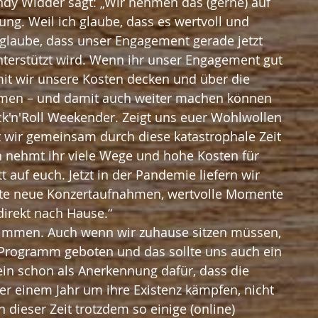
ndy Widder sagt: „Wir nehmen das (gerne) auf 
ung. Weil ich glaube, dass es wertvoll und 
n glaube, dass unser Engagement gerade jetzt 
nterstützt wird. Wenn ihr unser Engagement gut 
amit wir unsere Kosten decken und über die 
en – und damit auch weiter machen können 
k'n'Roll Weekender. Zeigt uns euer Wohlwollen 
 wir gemeinsam durch diese katastrophale Zeit 
nehmt ihr viele Wege und hohe Kosten für 
tt auf euch. Jetzt in der Pandemie liefern wir 
chte neue Konzertaufnahmen, wertvolle Momente 
irekt nach Hause.“ 
Programm geboten und das sollte uns auch ein 
lein schon als Anerkennung dafür, dass die 
er einem Jahr um ihre Existenz kämpfen, nicht 
 dieser Zeit trotzdem so einige (online) 