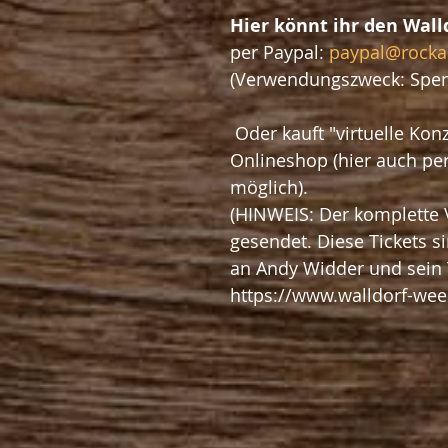
Hier könnt ihr den Wal
per Paypal: 
paypal@rockab
(Verwendungszweck: Spen
 Oder kauft "virtuelle Konzerttickets" für den VWW 2021 über den 
Onlineshop (hier auch per
möglich).
(HINWEIS: Der komplette 
gesendet. Diese Tickets si
an Andy Widder und sein
https://www.walldorf-wee