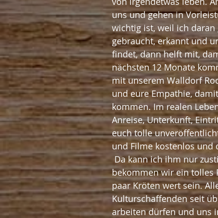
von irgendetwas leben. A
uns und gehen in Vorleist
wichtig ist, weil ich dara
gebraucht, erkannt und u
findet, dann helft mit, d
nächsten 12 Monate komm
mit unserem Walldorf Roc
und eure Empathie, damit
kommen. Im realen Leben 
Anreise, Unterkunft, Eintri
euch tolle unveröffentli
und Filme kostenlos und d
 Da kann ich ihm nur zustimmen. Auch wenn wir zuhause sitzen müssen, 
bekommen wir ein tolles 
paar Kröten wert sein. Al
Kulturschaffenden seit üb
arbeiten dürfen und uns in