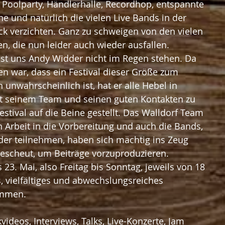
 Poolparty, Händlerhalle, Recordhop, entspannte 
e und natürlich die vielen Live Bands in der 
k verzichten. Ganz zu schweigen von den vielen 
, die nun leider auch wieder ausfallen.
ässt uns Andy Widder nicht im Regen stehen. Da 
n war, dass ein Festival dieser Größe zum 
h unwahrscheinlich ist, hat er alle Hebel in 
t seinem Team und seinen guten Kontakten zu 
estival auf die Beine gestellt. Das Walldorf Team 
 Arbeit in die Vorbereitung und auch die Bands, 
der teilnehmen, haben sich mächtig ins Zeug 
escheut, um Beiträge vorzuproduzieren.
23. Mai, also Freitag bis Sonntag, jeweils von 18 
s, vielfältiges und abwechslungsreiches 
mmen. 
videos, Interviews, Talks, Live-Konzerte, Jam 