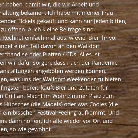
 haben, damit wir, die wir Arbeit und 
altung bekamen. Ich habe mit meiner Frau 
kender Tickets gekauft und kann nur jeden bitten, 
zu öffnen. Auch kleine Beiträge sind 
 Rechnet einfach mal aus, wieviel Bier ihr vor 
endet einen Teil davon an den Walldorf 
chandise oder Platten / CDs. Alles ist 
n wir dafür sorgen, dass nach der Pandemie 
ranstaltungen angeboten werden können. 
fingsten bereit, kauft Bier und Zutaten für 
n Grill an. Macht im Wohnzimmer Platz zum 
s Hübsches (die Mädels) oder was Cooles (die 
n ein bisschen Festival Feeling aufkommt. Und 
uns dann hoffentlich alle wieder vor Ort und 
hen, so wie gewohnt.