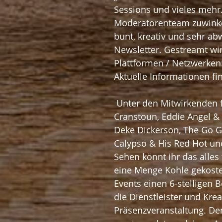
Sessions und vieles mehr
Moderatorenteam zuwinken
bunt, kreativ und sehr ab
Newsletter. Gestreamt wi
Plattformen / Netzwerken
Aktuelle Informationen fi
 Unter den Mitwirkenden finden sich solch illustre Namen wie Si 
Cranstoun, Eddie Angel &
Deke Dickerson, The Go Ge
Calypso & His Red Hot un
Sehen könnt ihr das alles
eine Menge Kohle gekoste
Events einen 6-stelligen B
die Dienstleister und Krea
Präsenzveranstaltung. De