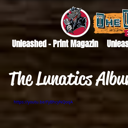
Unleashed - Print Magazin
Unleas
The Lunatics Albu
https://youtu.be/FyBhcyNQoqA