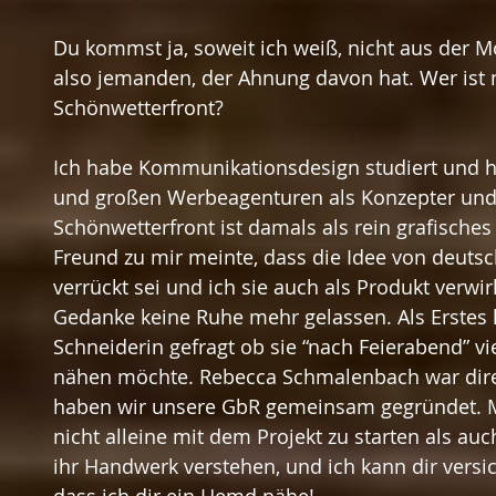
Du kommst ja, soweit ich weiß, nicht aus der 
also jemanden, der Ahnung davon hat. Wer ist
Schönwetterfront?
Ich habe Kommunikationsdesign studiert und hab
und großen Werbeagenturen als Konzepter und A
Schönwetterfront ist damals als rein grafisches P
Freund zu mir meinte, dass die Idee von deut
verrückt sei und ich sie auch als Produkt verwirk
Gedanke keine Ruhe mehr gelassen. Als Erstes 
Schneiderin gefragt ob sie “nach Feierabend” vi
nähen möchte. Rebecca Schmalenbach war direk
haben wir unsere GbR gemeinsam gegründet. Mi
nicht alleine mit dem Projekt zu starten als auch
ihr Handwerk verstehen, und ich kann dir versich
dass ich dir ein Hemd nähe!