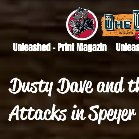
Unleashed - Print Magazin
Unleas
Dusty Dave and t
Attacks in Speyer