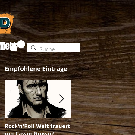
Mehr
Empfohlene Einträge
Rock'n'Roll Welt trauert
The Unleashed-Magazi
um Cavan Grogan!
Ausgabe No. 25!