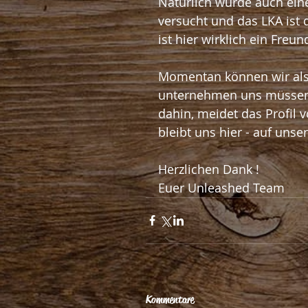
Natürlich wurde auch eine 
versucht und das LKA ist d
ist hier wirklich ein Freu
Momentan können wir als
unternehmen uns müssen n
dahin, meidet das Profil 
bleibt uns hier - auf uns
Herzlichen Dank !
Euer Unleashed Team
Kommentare