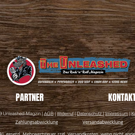
PARTNER
KONTAK
9 Unleashed-Magzin |
AGB
|
Widerruf
|
Datenschutz
|
Impressum
|
K
Zahlungsabwicklung
Versandabwicklung
inkl. gesetzl. Mehrwertsteuer zzgl. Versandkosten, wenn nicht and