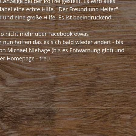
Anzeige bei der Polizei gestellt. Es wird alles 
abei eine echte Hilfe. "Der Freund und Helfer" 
nd und eine große Hilfe. Es ist beeindruckend..
o nicht mehr über Facebook etwas 
un hoffen das es sich bald wieder ändert - bis 
von Michael Niehage (bis es Entwarnung gibt) und 
erer Homepage - treu.