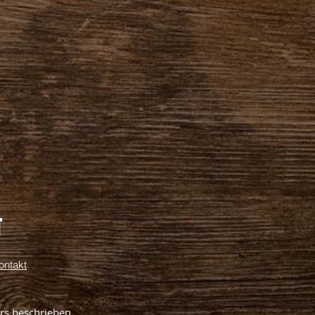
T
ontakt
ers beschrieben