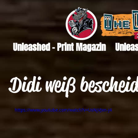
Unleashed - Print Magazin
Unleas
Didi weiß bescheid
https://www.youtube.com/watch?v=UsNjVJxn-j4