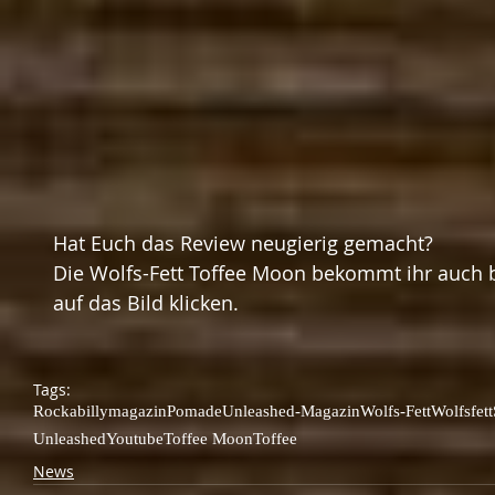
Hat Euch das Review neugierig gemacht? 
Die Wolfs-Fett Toffee Moon bekommt ihr auch b
auf das Bild klicken.  
Tags:
Rockabilly
magazin
Pomade
Unleashed-Magazin
Wolfs-Fett
Wolfsfett
Unleashed
Youtube
Toffee Moon
Toffee
News