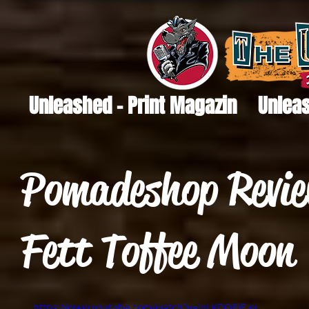
Unleashed - Print Magazin
Unleas
Pomadeshop Revie
Fett Toffee Moon
https://www.youtube.com/watch?v=lpLKDQEIF_w