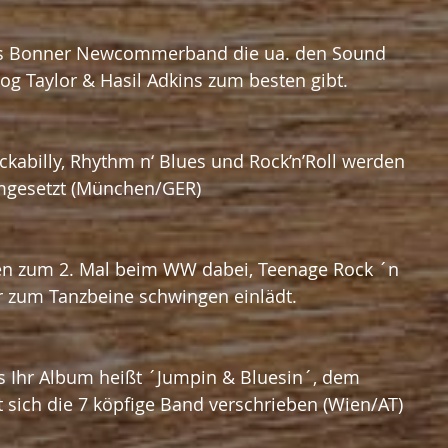
as Bonner Newcommerband die ua. den Sound 
g Taylor & Hasil Adkins zum besten gibt.
kabilly, Rhythm n‘ Blues und Rock’n’Roll werden 
mgesetzt (München/GER)
en zum 2. Mal beim WW dabei, Teenage Rock ´n
r zum Tanzbeine schwingen einlädt.
ls Ihr Album heißt ´Jumpin & Bluesin´, dem 
 sich die 7 köpfige Band verschrieben (Wien/AT)