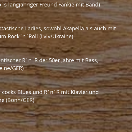
o´s langjähriger Freund Fankie mit Band)
ntastische Ladies, sowohl Akapella als auch mit 
um Rock´n´Roll (Lviv/Ukraine) 
ntischer R´n´R der 50er Jahre mit Bass, 
Peine/GER)
s cocks Blues und R´n´R mit Klavier und 
e (Bonn/GER)