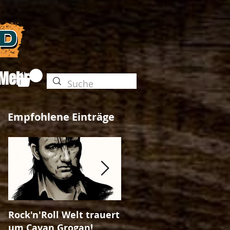
Mehr
Empfohlene Einträge
Rock'n'Roll Welt trauert
The Unleashed-Magazi
um Cavan Grogan!
Ausgabe No. 25!