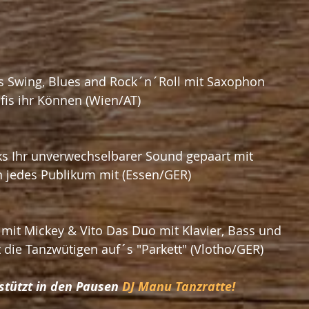
ls Swing, Blues and Rock´n´Roll mit Saxophon 
ofis ihr Können (Wien/AT)
ks Ihr unverwechselbarer Sound gepaart mit 
n jedes Publikum mit (Essen/GER)
mit Mickey & Vito Das Duo mit Klavier, Bass und 
 die Tanzwütigen auf´s "Parkett" (Vlotho/GER)
stützt in den Pausen 
DJ Manu Tanzratte!