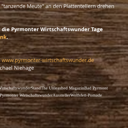
ie "tanzende Meute" an den Plattentellern drehen
r die Pyrmonter Wirtschaftswunder Tage 
ink
. 
 
www.pyrmonter-wirtschaftswunder.de
ichael Niehage
irtschaftswunder
Stand
The Unleashed Magazin
Bad Pyrmont
 Pyrmonter Wirtschaftswunder
Aussteller
Wolfsfett-Pomade