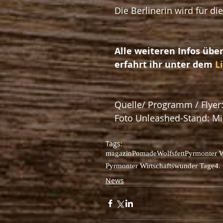
Die Berlinerin wird für d
Alle weiteren Infos übe
erfahrt ihr unter dem 
L
Quelle/ Programm / Flyer:
Foto Unleashed-Stand: M
Tags:
magazin
Pomade
Wolfsfett
Pyrmonter W
Pyrmonter Wirtschaftswunder Tage
4.
News