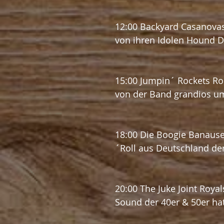
12:00 Backyard Casanov
von ihren Idolen Hound Do
15:00 Jumpin´ Rockets Roc
von der Band grandios u
18:00 Die Boogie Banaus
´Roll aus Deutschland de
20:00 The Juke Joint Roya
Sound der 40er & 50er hat