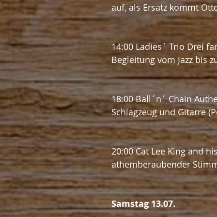
auf, als Ersatz kommt Ott
14:00 Ladies` Trio Drei fa
Begleitung vom Jazz bis z
18:00 Ball´n´ Chain Authe
Schlagzeug und Gitarre (
20:00 Cat Lee King and hi
athemberaubender Stimm
Samstag 13.07. 