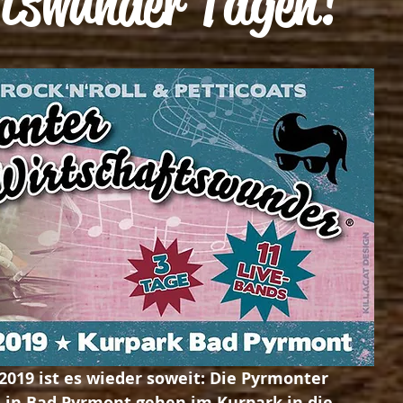
tswunder Tagen!
 2019 ist es wieder soweit: Die Pyrmonter 
 in Bad Pyrmont gehen im Kurpark in die 