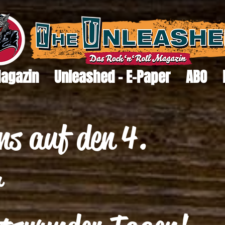
Magazin
Unleashed - E-Paper
ABO
ns auf den 4.
r