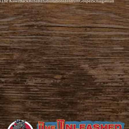
s
The Killer
Back
Reha
Rehabilitationszentrum
Gospel
Schlaganfall