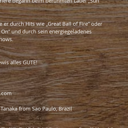
arriere begann beim berühmten Label „Sun 
r durch Hits wie „Great Ball of Fire“ oder 
n On“ und durch sein energiegeladenes 
shows.
ewis alles GUTE!
e.com
o Tanaka from Sao Paulo, Brazil