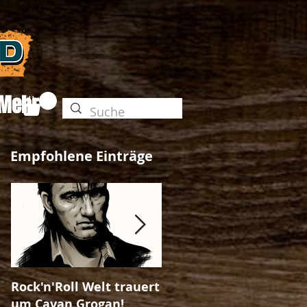
Mehr
Empfohlene Einträge
Rock'n'Roll Welt trauert
The Unleashed-Magazi
um Cavan Grogan!
Ausgabe No. 25!