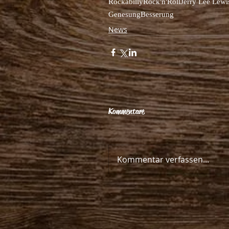
Rockabilly
Rock'n'Roll
Jerry Lee Lewi
Genesung
Besserung
News
Kommentare
Kommentar verfassen...