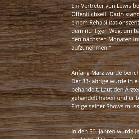
Ein Vertreter von Lewis be
Öffenltichkeit. Darin stan
einem Rehabilitationszen
dem richtigen Weg, um ba
den nächsten Monaten ins
aufzunehmen.“
Anfang März wurde berichte
Der 83-jährige wurde in 
behandelt. Laut den Ärzten
gehandelt haben und er b
Einige seiner Shows mus
In den 50. Jahren wurde Je