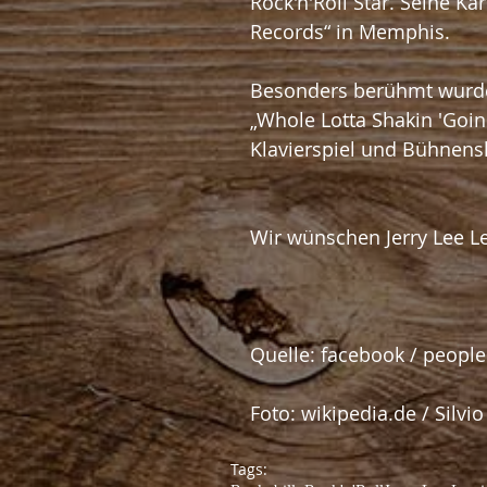
Rock'n'Roll Star. Seine K
Records“ in Memphis.
Besonders berühmt wurde e
„Whole Lotta Shakin 'Goi
Klavierspiel und Bühnen
Wir wünschen Jerry Lee L
Quelle: facebook / peopl
Foto: wikipedia.de / Silvi
Tags: