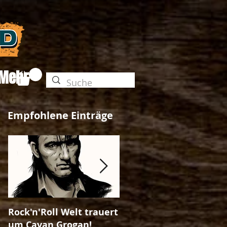
Mehr
Empfohlene Einträge
Rock'n'Roll Welt trauert
The Unleashed-Magazi
um Cavan Grogan!
Ausgabe No. 25!