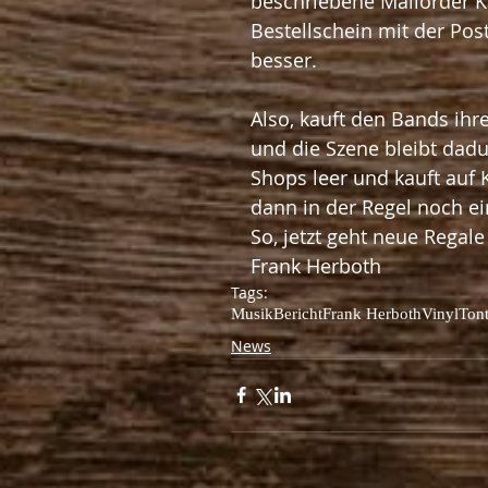
beschriebene Mailorder K
Bestellschein mit der Post
besser.
Also, kauft den Bands ihr
und die Szene bleibt dadur
Shops leer und kauft auf
dann in der Regel noch ei
So, jetzt geht neue Regale
Frank Herboth
Tags:
Musik
Bericht
Frank Herboth
Vinyl
Tont
News