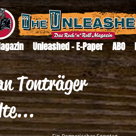
Magazin
Unleashed - E-Paper
ABO
n Tonträger
lte...
Ein Regnerischer Sonntag 