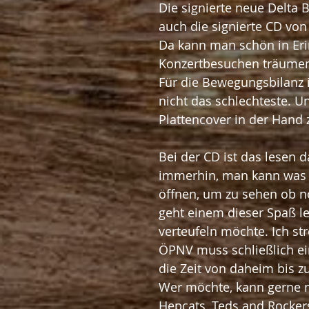
Die signierte neue Delta
auch die signierte CD von
Da kann man schön in Er
Konzertbesuchen träume
Für die Bewegungsbilanz 
nicht das schlechteste. U
Plattencover in der Hand
Bei der CD ist das lesen 
immerhin, man kann was 
öffnen, um zu sehen ob no
geht einem dieser Spaß le
verteufeln möchte. Ich st
ÖPNV muss schließlich ei
die Zeit von daheim bis zu
Wer möchte, kann gerne mi
Hepcats, Teds and Rocker