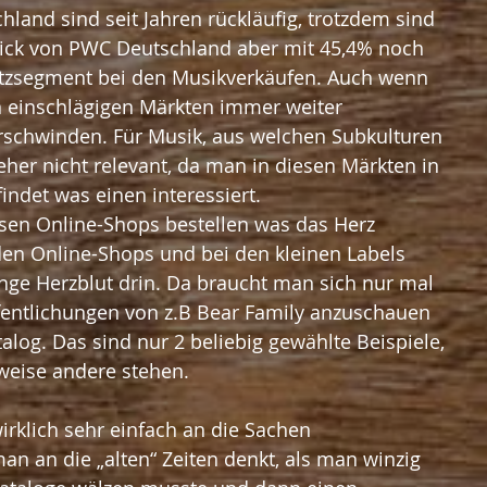
hland sind seit Jahren rückläufig, trotzdem sind 
lick von PWC Deutschland aber mit 45,4% noch 
tzsegment bei den Musikverkäufen. Auch wenn 
n einschlägigen Märkten immer weiter 
schwinden. Für Musik, aus welchen Subkulturen 
eher nicht relevant, da man in diesen Märkten in 
indet was einen interessiert.
rsen Online-Shops bestellen was das Herz 
den Online-Shops und bei den kleinen Labels 
nge Herzblut drin. Da braucht man sich nur mal 
ffentlichungen von z.B Bear Family anzuschauen 
alog. Das sind nur 2 beliebig gewählte Beispiele, 
weise andere stehen.
irklich sehr einfach an die Sachen 
an die „alten“ Zeiten denkt, als man winzig 