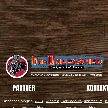
PARTNER
KONTAK
9 Unleashed-Magzin |
AGB
|
Widerruf
|
Datenschutz
|
Impressum
|
K
Zahlungsabwicklung
Versandabwicklung