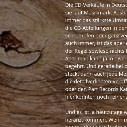
Die CD-Verkäufe in Deutsc
sie laut Musikmarkt Ausb
immer das stärkste Umsa
die CD-Abteilungen in de
schrumpfen oder ganz ver
auch immer, ist das aber 
der Regel sowieso nichts f
Aber man kann ja in dive
begehrt. Und gerade bei 
steckt dann auch jede Me
die detailverliebten Verö
oder den Part Records Kat
hier könnten noch reihen
Und es ist ja heutzutage w
heranzukommen. Wenn man 