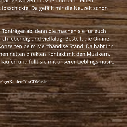
ataloge wälzen musste und dann einen 
 losschickte. Da gefällt mir die Neuzeit schon 
e Tonträger ab, denn die machen sie für euch 
ch lebendig und vielfältig. Bestellt die Online-
 Konzerten beim Merchandise Stand. Da habt ihr 
nen netten direkten Kontakt mit den Musikern. 
 kaufen und füllt sie mit unserer Lieblingsmusik.
räger
Kaufen
Cd's
CD
Music