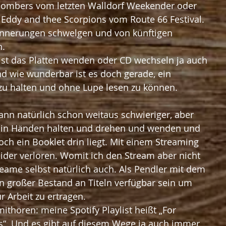
 Bombers vom letzten Walldorf Weekender oder 
 Eddy and thee Scorpions vom Route 66 Festival. 
innerungen schwelgen und von künftigen 
n.
ist das Platten wenden oder CD wechseln ja auch 
nd wie wunderbar ist es doch gerade, ein 
 zu halten und ohne Lupe lesen zu können.
dann natürlich schon weitaus schwieriger, aber 
in Händen halten und drehen und wenden und 
ch ein Booklet drin liegt. Mit einem Streaming 
ider verloren. Womit ich den Stream aber nicht 
reame selbst natürlich auch. Als Pendler mit dem 
n großer Bestand an Titeln verfügbar sein um 
r Arbeit zu ertragen.
thören: meine Spotify Playlist heißt „For 
s“. Und es gibt auf diesem Wege ja auch immer 