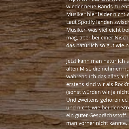
wieder neue Bands zu entd
Musiker hier leider nicht 
Laut Spotify landen zwisc
Musiker, was vielleicht b
mag, aber bei einer Nische
das natürlich so gut wie n
Jetzt kann man natürlich 
alten Mist, die nehmen nu
während ich das alles au
erstens sind wir als Rock
(sonst würden wir ja nicht
Und zweitens gehören echt
und nicht, wie bei den St
ein guter Gesprächsstoff.
man vorher nicht kannte, 