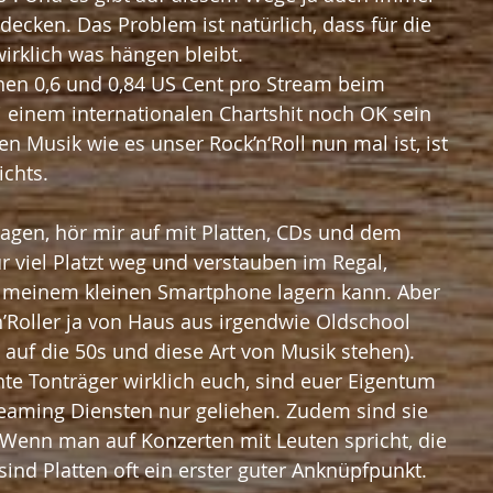
ecken. Das Problem ist natürlich, dass für die 
wirklich was hängen bleibt.
hen 0,6 und 0,84 US Cent pro Stream beim 
ei einem internationalen Chartshit noch OK sein 
n Musik wie es unser Rock’n‘Roll nun mal ist, ist 
ichts.
sagen, hör mir auf mit Platten, CDs und dem 
r viel Platzt weg und verstauben im Regal, 
f meinem kleinen Smartphone lagern kann. Aber 
’n’Roller ja von Haus aus irgendwie Oldschool 
 auf die 50s und diese Art von Musik stehen). 
e Tonträger wirklich euch, sind euer Eigentum 
reaming Diensten nur geliehen. Zudem sind sie 
 Wenn man auf Konzerten mit Leuten spricht, die 
sind Platten oft ein erster guter Anknüpfpunkt.