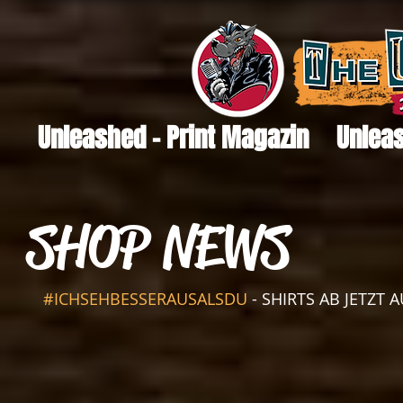
Unleashed - Print Magazin
Unleas
SHOP NEWS
#ICHSEHBESSERAUSALSDU
 - SHIRTS AB JETZT