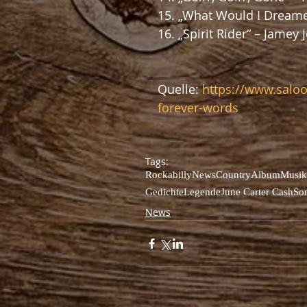
15. „What Would I Dreame
16. „Spirit Rider“ – Jamey
Quelle: 
https://www.salo
forever-words
Tags:
Rockabilly
News
Country
Album
Musik
Gedichte
Legende
June Carter Cash
So
News