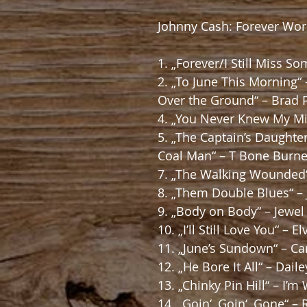
Johnny Cash: Forever Words
1. „Forever/I Still Miss S
2. „To June This Morning“
Over the Ground“ – Brad P
4. „You Never Knew My Min
5. „The Captain’s Daughter
Coal Man“ – T Bone Burne
7. „The Walking Wounded
8. „Them Double Blues“ 
9. „Body on Body“ – Jewel
10. „I’ll Still Love You“ – E
11. „June’s Sundown“ – Ca
12. „He Bore It All“ – Dail
13. „Chinky Pin Hill“ – I’m
14. „Goin‘, Goin‘, Gone“ 