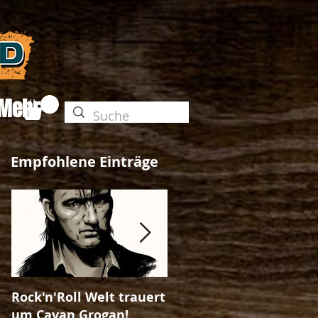
Mehr
Empfohlene Einträge
Rock'n'Roll Welt trauert
The Unleashed-Magazi
um Cavan Grogan!
Ausgabe No. 25!