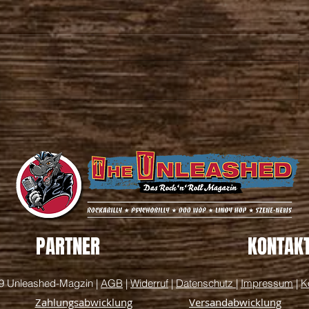
PARTNER
KONTAK
9 Unleashed-Magzin |
AGB
|
Widerruf
|
Datenschutz
|
Impressum
|
K
Zahlungsabwicklung
Versandabwicklung