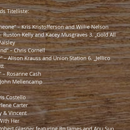
 Titelliste:
omeone“ – Kris Kristofferson and Willie Nelson
 – Ruston Kelly and Kacey Musgraves 3. „Gold All 
aisley
d“ – Chris Cornell
“ – Alison Krauss and Union Station 6. „Jellico 
tt
“ – Rosanne Cash
– John Mellencamp
lvis Costello
rlene Carter
ey & Vincent
 With Her
– Robert Glasper featuring Ro James,and Anu Sun