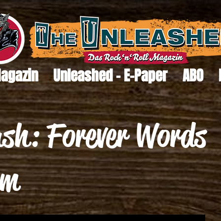
Magazin
Unleashed - E-Paper
ABO
sh: Forever Words
um