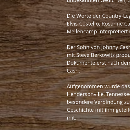
unbekannten Gedichten, S
Die Worte der Country-Le
Elvis Costello, Rosanne C
Mellencamp interpretiert 
Der Sohn von Johnny Cash
mit Steve Berkowitz produ
Dokumente erst nach dem 
Cash.
Aufgenommen wurde das A
Hendersonville, Tennessee
besondere Verbindung zu 
Geschichte mit ihm geteilt
mit.