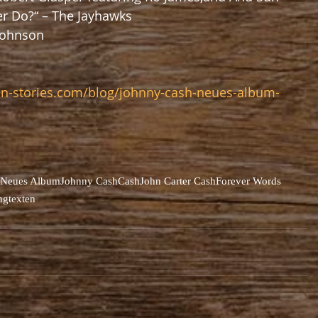
r Do?“ – The Jayhawks
 Johnson
on-stories.com/blog/johnny-cash-neues-album-
Neues Album
Johnny Cash
Cash
John Carter Cash
Forever Words
ngtexten