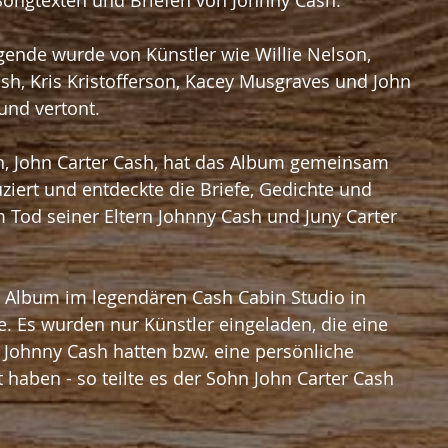
ongtexten und Briefen von Johnny Cash.
gende wurde von Künstler wie Willie Nelson, 
ash, Kris Kristofferson, Kacey Musgraves und John 
und vertont.
, John Carter Cash, hat das Album gemeinsam 
ziert und entdeckte die Briefe, Gedichte und 
Tod seiner Eltern Johnny Cash und Juny Carter 
lbum im legendären Cash Cabin Studio in 
. Es wurden nur Künstler eingeladen, die eine 
Johnny Cash hatten bzw. eine persönliche 
 haben - so teilte es der Sohn John Carter Cash 