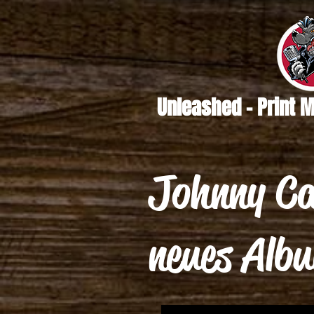
Unleashed - Print 
Johnny Ca
neues Alb