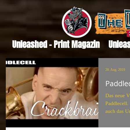
Unleashed - Print Magazin
Unleas
28. Aug. 2019
Paddle
Das neue Vi
Paddlecell.
auch das U
an...