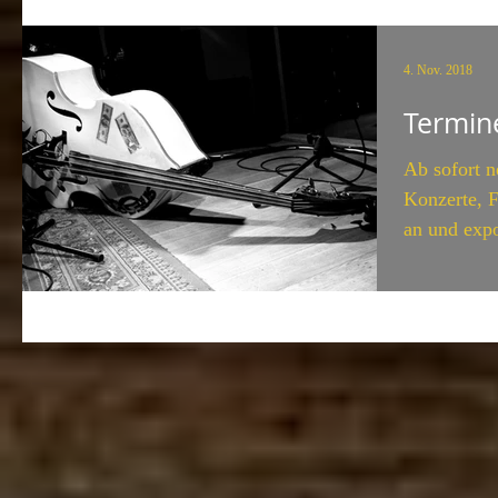
Cars“-Kalende
bereits...
4. Nov. 2018
Termin
Ab sofort 
Konzerte, F
an und expo