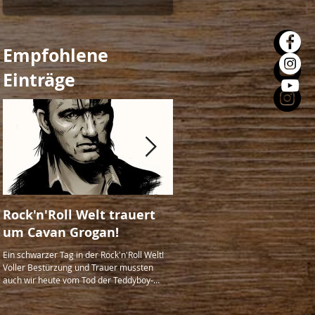
Empfohlene
Einträge
Rock'n'Roll Welt trauert
The Unleashed-Magaz
um Cavan Grogan!
Ausgabe No. 25!
Ein schwarzer Tag in der Rock'n'Roll Welt!
The Unleashed-Magazin Ausgabe No
Voller Bestürzung und Trauer mussten
ist da! Diesmal mit: DASTA and the 
auch wir heute vom Tod der Teddyboy-
Snakes (Brasilien) Ray Collins' Hot-C
Legende "Ca
Part-Records...