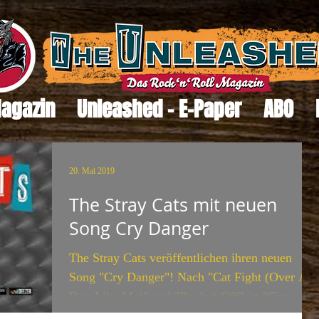
Magazin
Unleashed - E-Paper
ABO
20. Mai 2019
The Stray Cats mit neuen
Song Cry Danger
The Stray Cats veröffentlichen ihren neuen
Song "Cry Danger"! Nach "Cat Fight (Over A
Dog Like Me)" und "Rock it Off" ist "Cry
Danger"...