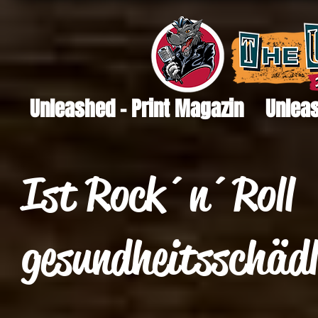
Unleashed - Print Magazin
Unleas
Ist Rock´n´Roll
gesundheitsschäd