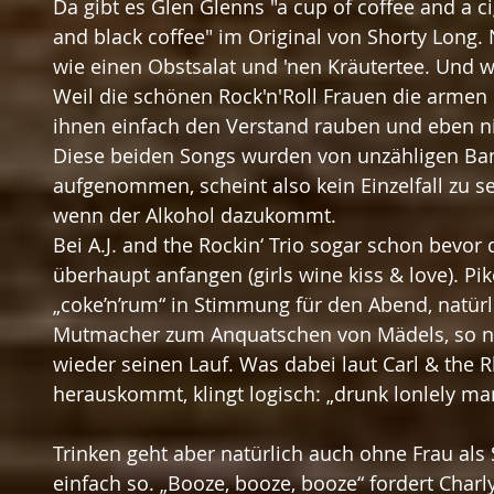
Da gibt es Glen Glenns "a cup of coffee and a ci
and black coffee" im Original von Shorty Long.
wie einen Obstsalat und 'nen Kräutertee. Und
Weil die schönen Rock'n'Roll Frauen die armen 
ihnen einfach den Verstand rauben und eben ni
Diese beiden Songs wurden von unzähligen Ban
aufgenommen, scheint also kein Einzelfall zu sei
wenn der Alkohol dazukommt.
Bei A.J. and the Rockin‘ Trio sogar schon bevo
überhaupt anfangen (girls wine kiss & love). Pik
„coke’n’rum“ in Stimmung für den Abend, natürl
Mutmacher zum Anquatschen von Mädels, so n
wieder seinen Lauf. Was dabei laut Carl & the R
herauskommt, klingt logisch: „drunk lonlely ma
Trinken geht aber natürlich auch ohne Frau als 
einfach so. „Booze, booze, booze“ fordert Charl