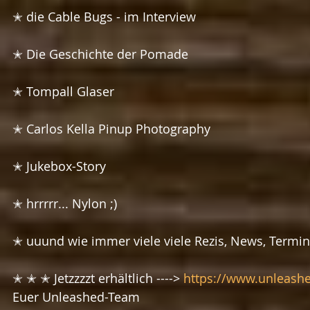
✭ die Cable Bugs - im Interview
✭ Die Geschichte der Pomade
✭ Tompall Glaser
✭ Carlos Kella Pinup Photography
✭ Jukebox-Story
✭ hrrrrr... Nylon ;)
✭ uuund wie immer viele viele Rezis, News, Termine
✭ ✭ ✭ Jetzzzzt erhältlich ----> 
https://www.unleash
Euer Unleashed-Team