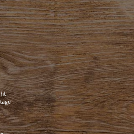
cht
ntage
en