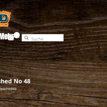
Mehr
shed No 48
leashed48