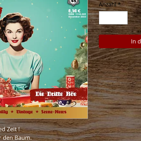
Anzahl
*
In 
d Zeit !
er den Baum.