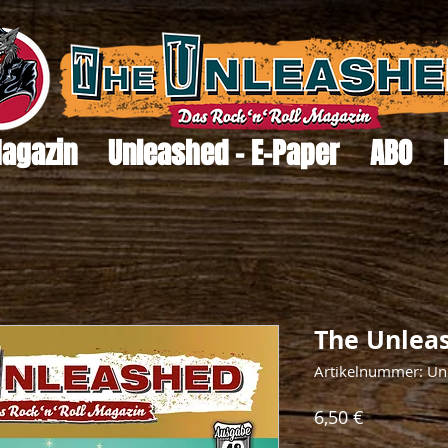
Magazin
Unleashed - E-Paper
ABO
The Unlea
Artikelnummer: Un
Preis
6,50 €