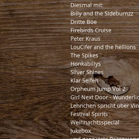
Diesmal mit:
Billy and the Sideburnzz
Dritte Böe
Firebirds Cruise
Peter Kraus
LouCifer and the hellions
The Spikes
Honkabillys
Silver Shines
Klar Seifen
Orpheum Jump Vol 2
Girl Next Door - Wunderli
Lehnchen spricht über Vi
Festival Spirits
Weihnachtsspecial
Jukebox
und ganz viele Rezension